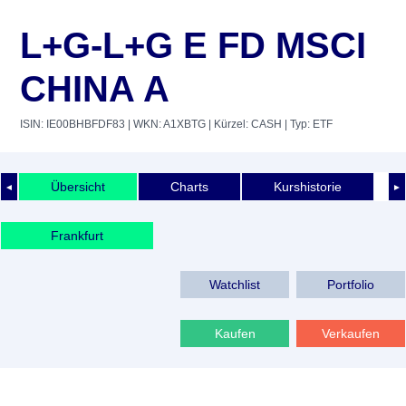
L+G-L+G E FD MSCI
CHINA A
ISIN: IE00BHBFDF83
| WKN: A1XBTG
| Kürzel: CASH
| Typ: ETF
Übersicht
Charts
Kurshistorie
◄
►
Frankfurt
Watchlist
Portfolio
Kaufen
Verkaufen