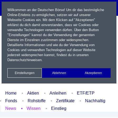
Willkommen an der Deutschen Börse! Um dir das bestmögliche
Online-Erlebnis zu ermöglichen, setzen wir auf unserer
Webseite Cookies ein. Mit dem Klicken auf "Akzeptieren"
erklärst du dich damit einverstanden, dass wir Cookies oder
verwandte Technologien verwenden dürfen. Über den Button
"Einstellungen" kannst du der Verwendung der genannten
Dienste im Einzelnen zustimmen oder widersprechen.
Detaillierte Informationen und wie du der Verwendung von
Cookies und verwandten Technologien auf dieser Website
Name / WKN / ISIN / Kürzel
jederzeit widersprechen kannst, findest du in unseren
Datenschutzhinweisen
.
Newsletter
Kontakt
English
Einstellungen
Ablehnen
Akzeptieren
Xetra Realtime
Watchlist
Portfolio
Login
Home
Aktien
Anleihen
ETF/ETP
Fonds
Rohstoffe
Zertifikate
Nachhaltig
News
Wissen
Einstieg