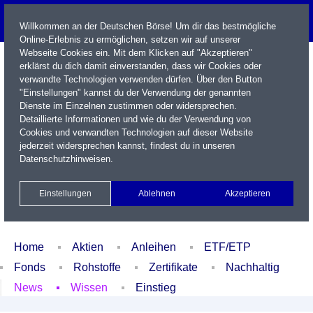
Willkommen an der Deutschen Börse! Um dir das bestmögliche
Online-Erlebnis zu ermöglichen, setzen wir auf unserer
Webseite Cookies ein. Mit dem Klicken auf "Akzeptieren"
erklärst du dich damit einverstanden, dass wir Cookies oder
verwandte Technologien verwenden dürfen. Über den Button
"Einstellungen" kannst du der Verwendung der genannten
Dienste im Einzelnen zustimmen oder widersprechen.
Detaillierte Informationen und wie du der Verwendung von
Cookies und verwandten Technologien auf dieser Website
Name / WKN / ISIN / Kürzel
jederzeit widersprechen kannst, findest du in unseren
Datenschutzhinweisen
.
Newsletter
Kontakt
English
Einstellungen
Ablehnen
Akzeptieren
Xetra Realtime
Watchlist
Portfolio
Login
Home
Aktien
Anleihen
ETF/ETP
Fonds
Rohstoffe
Zertifikate
Nachhaltig
News
Wissen
Einstieg