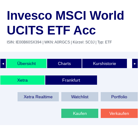
Invesco MSCI World
UCITS ETF Acc
ISIN: IE00B60SX394
| WKN: A0RGCS
| Kürzel: SC0J
| Typ: ETF
Übersicht
Charts
Kurshistorie
◄
►
Xetra
Frankfurt
Xetra Realtime
Watchlist
Portfolio
Kaufen
Verkaufen