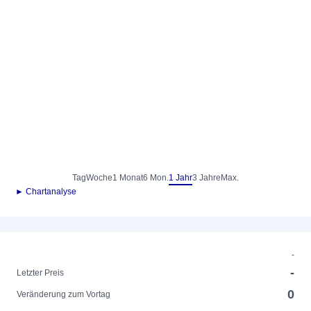
Tag
Woche
1 Monat
6 Mon.
1 Jahr
3 Jahre
Max.
► Chartanalyse
-
-
Letzter Preis
0
Veränderung zum Vortag