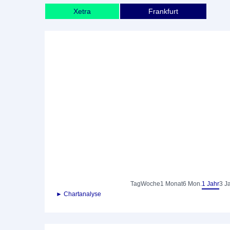
Xetra
Frankfurt
Tag
Woche
1 Monat
6 Mon.
1 Jahr
3 J
► Chartanalyse