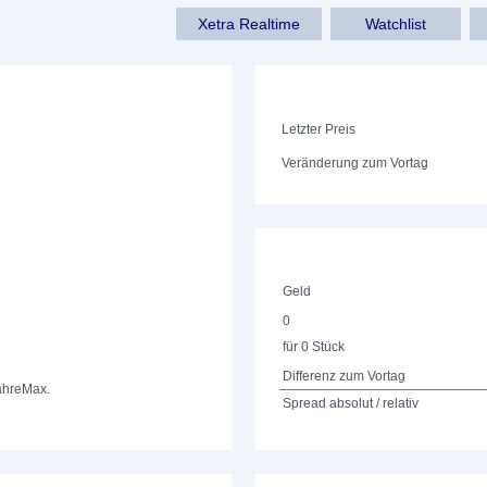
Xetra Realtime
Watchlist
Letzter Preis
Veränderung zum Vortag
Geld
0
für 0 Stück
Differenz zum Vortag
ahre
Max.
Spread absolut / relativ