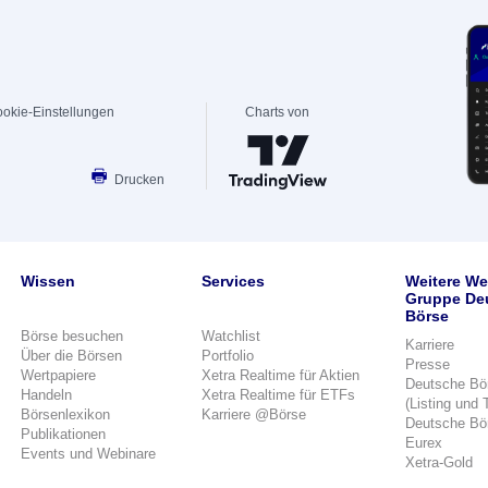
okie-Einstellungen
Charts von
Drucken
Wissen
Services
Weitere We
Gruppe De
Börse
Börse besuchen
Watchlist
Karriere
Über die Börsen
Portfolio
Presse
Wertpapiere
Xetra Realtime für Aktien
Deutsche Bö
Handeln
Xetra Realtime für ETFs
(Listing und 
Börsenlexikon
Karriere @Börse
Deutsche Bö
Publikationen
Eurex
Events und Webinare
Xetra-Gold