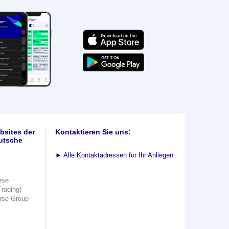
bsites der
Kontaktieren Sie uns:
utsche
►
Alle Kontaktadressen für Ihr Anliegen
rse
Trading)
rse Group