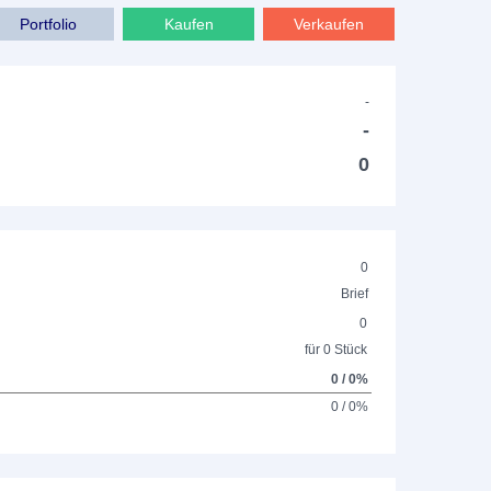
Portfolio
Kaufen
Verkaufen
-
-
0
0
Brief
0
für 0 Stück
0 / 0%
0 / 0%