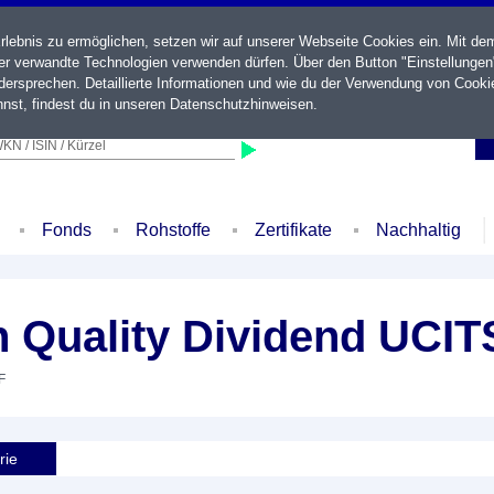
ebnis zu ermöglichen, setzen wir auf unserer Webseite Cookies ein. Mit de
der verwandte Technologien verwenden dürfen. Über den Button "Einstellungen
ersprechen. Detaillierte Informationen und wie du der Verwendung von Cooki
nst, findest du in unseren
Datenschutzhinweisen
.
KN / ISIN / Kürzel
Fonds
Rohstoffe
Zertifikate
Nachhaltig
n Quality Dividend UCI
F
rie