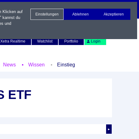
m Klicken auf
Einstellungen
Ablehnen
Akzeptieren
" kannst du
es und
Newsletter
Kontakt
English
Xetra Realtime
Watchlist
Portfolio
Login
News
Wissen
Einstieg
TS ETF
►