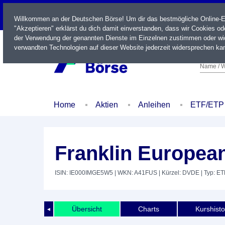
LIVE
Willkommen an der Deutschen Börse! Um dir das bestmögliche Online-Erl
"Akzeptieren" erklärst du dich damit einverstanden, dass wir Cookies o
der Verwendung der genannten Dienste im Einzelnen zustimmen oder wid
verwandten Technologien auf dieser Website jederzeit widersprechen kan
Name / W
Home
Aktien
Anleihen
ETF/ETP
Franklin Europea
ISIN: IE000IMGE5W5
| WKN: A41FUS
| Kürzel: DVDE
| Typ: ET
Übersicht
Charts
Kurshisto
◄