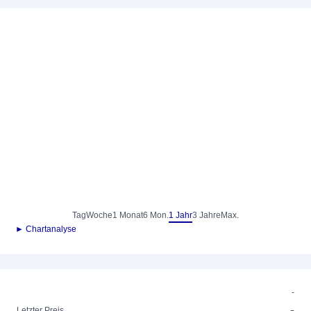
Tag
Woche
1 Monat
6 Mon.
1 Jahr
3 Jahre
Max.
► Chartanalyse
-
-
Letzter Preis