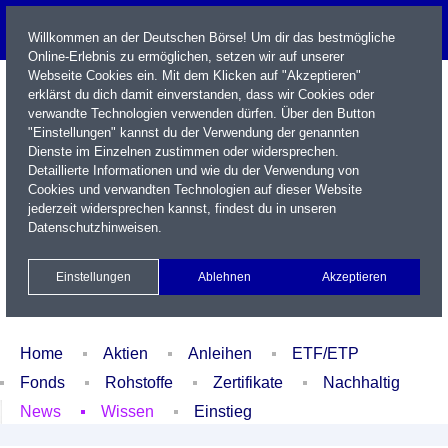
Willkommen an der Deutschen Börse! Um dir das bestmögliche
Online-Erlebnis zu ermöglichen, setzen wir auf unserer
Webseite Cookies ein. Mit dem Klicken auf "Akzeptieren"
erklärst du dich damit einverstanden, dass wir Cookies oder
verwandte Technologien verwenden dürfen. Über den Button
"Einstellungen" kannst du der Verwendung der genannten
Dienste im Einzelnen zustimmen oder widersprechen.
Detaillierte Informationen und wie du der Verwendung von
Cookies und verwandten Technologien auf dieser Website
Name / WKN / ISIN / Kürzel
jederzeit widersprechen kannst, findest du in unseren
Datenschutzhinweisen
.
Newsletter
Kontakt
English
Einstellungen
Ablehnen
Akzeptieren
Xetra Realtime
Watchlist
Portfolio
Login
Home
Aktien
Anleihen
ETF/ETP
Fonds
Rohstoffe
Zertifikate
Nachhaltig
News
Wissen
Einstieg