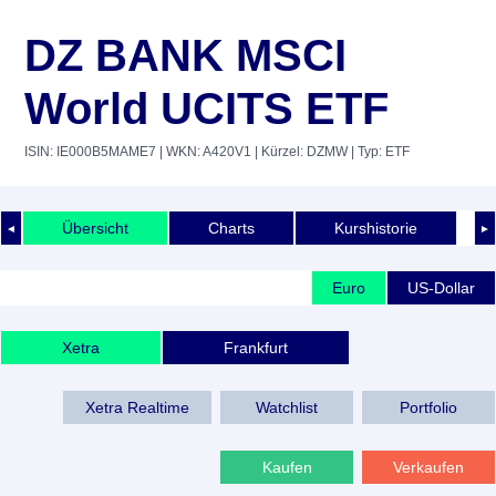
DZ BANK MSCI
World UCITS ETF
ISIN: IE000B5MAME7
| WKN: A420V1
| Kürzel: DZMW
| Typ: ETF
Übersicht
Charts
Kurshistorie
◄
►
Euro
US-Dollar
Xetra
Frankfurt
Xetra Realtime
Watchlist
Portfolio
Kaufen
Verkaufen