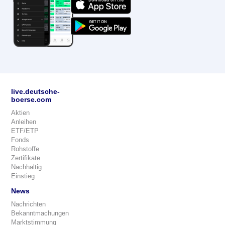
live.deutsche-
boerse.com
Aktien
Anleihen
ETF/ETP
Fonds
Rohstoffe
Zertifikate
Nachhaltig
Einstieg
News
Nachrichten
Bekanntmachungen
Marktstimmung