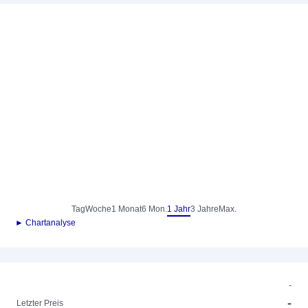
Tag
Woche
1 Monat
6 Mon.
1 Jahr
3 Jahre
Max.
► Chartanalyse
-
-
Letzter Preis