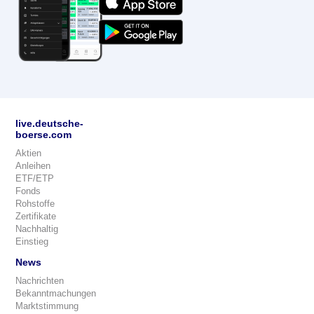
live.deutsche-
boerse.com
Aktien
Anleihen
ETF/ETP
Fonds
Rohstoffe
Zertifikate
Nachhaltig
Einstieg
News
Nachrichten
Bekanntmachungen
Marktstimmung