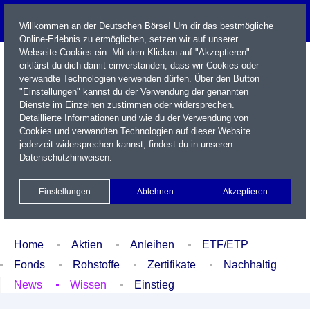
Willkommen an der Deutschen Börse! Um dir das bestmögliche
Online-Erlebnis zu ermöglichen, setzen wir auf unserer
Webseite Cookies ein. Mit dem Klicken auf "Akzeptieren"
erklärst du dich damit einverstanden, dass wir Cookies oder
verwandte Technologien verwenden dürfen. Über den Button
"Einstellungen" kannst du der Verwendung der genannten
Dienste im Einzelnen zustimmen oder widersprechen.
Detaillierte Informationen und wie du der Verwendung von
Cookies und verwandten Technologien auf dieser Website
Name / WKN / ISIN / Kürzel
jederzeit widersprechen kannst, findest du in unseren
Datenschutzhinweisen
.
Newsletter
Kontakt
English
Einstellungen
Ablehnen
Akzeptieren
Xetra Realtime
Watchlist
Portfolio
Login
Home
Aktien
Anleihen
ETF/ETP
Fonds
Rohstoffe
Zertifikate
Nachhaltig
News
Wissen
Einstieg