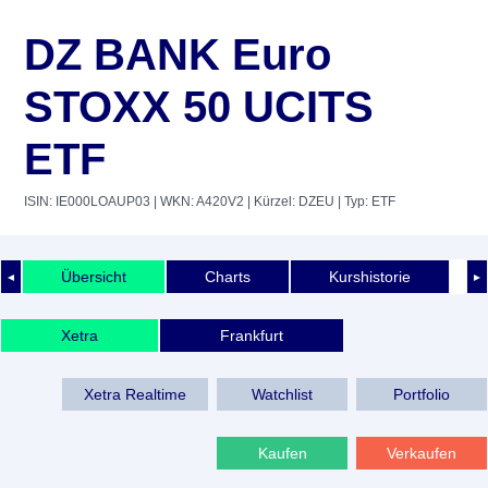
DZ BANK Euro
STOXX 50 UCITS
ETF
ISIN: IE000LOAUP03
| WKN: A420V2
| Kürzel: DZEU
| Typ: ETF
Übersicht
Charts
Kurshistorie
◄
►
Xetra
Frankfurt
Xetra Realtime
Watchlist
Portfolio
Kaufen
Verkaufen