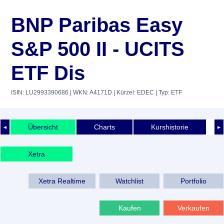
BNP Paribas Easy
S&P 500 II - UCITS
ETF Dis
ISIN: LU2993390686
| WKN: A4171D
| Kürzel: EDEC
| Typ: ETF
Übersicht
Charts
Kurshistorie
◄
►
Xetra
Xetra Realtime
Watchlist
Portfolio
Kaufen
Verkaufen