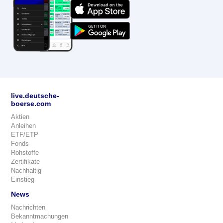
live.deutsche-
boerse.com
Aktien
Anleihen
ETF/ETP
Fonds
Rohstoffe
Zertifikate
Nachhaltig
Einstieg
News
Nachrichten
Bekanntmachungen