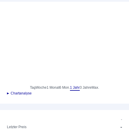
Tag
Woche
1 Monat
6 Mon.
1 Jahr
3 Jahre
Max.
► Chartanalyse
-
-
Letzter Preis