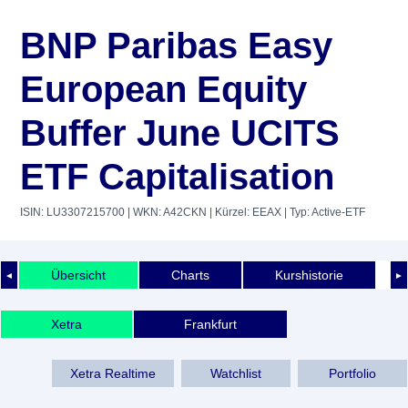
BNP Paribas Easy
European Equity
Buffer June UCITS
ETF Capitalisation
ISIN: LU3307215700
| WKN: A42CKN
| Kürzel: EEAX
| Typ: Active-ETF
Übersicht
Charts
Kurshistorie
◄
►
Xetra
Frankfurt
Xetra Realtime
Watchlist
Portfolio