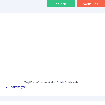
Kaufen
Verkaufen
Tag
Woche
1 Monat
6 Mon.
1 Jahr
3 Jahre
Max.
► Chartanalyse