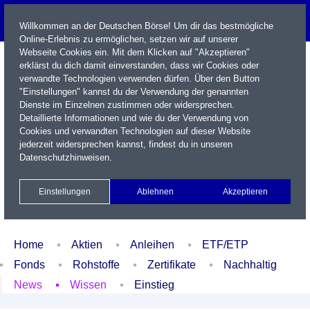
Willkommen an der Deutschen Börse! Um dir das bestmögliche
Online-Erlebnis zu ermöglichen, setzen wir auf unserer
Webseite Cookies ein. Mit dem Klicken auf "Akzeptieren"
erklärst du dich damit einverstanden, dass wir Cookies oder
verwandte Technologien verwenden dürfen. Über den Button
"Einstellungen" kannst du der Verwendung der genannten
Dienste im Einzelnen zustimmen oder widersprechen.
Detaillierte Informationen und wie du der Verwendung von
Cookies und verwandten Technologien auf dieser Website
Name / WKN / ISIN / Kürzel
jederzeit widersprechen kannst, findest du in unseren
Datenschutzhinweisen
.
Newsletter
Kontakt
English
Einstellungen
Ablehnen
Akzeptieren
Xetra Realtime
Watchlist
Portfolio
Login
Home
Aktien
Anleihen
ETF/ETP
Fonds
Rohstoffe
Zertifikate
Nachhaltig
News
Wissen
Einstieg