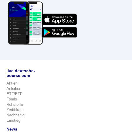
live.deutsche-
boerse.com
Aktien
Anleihen
ETF/ETP
Fonds
Rohstoffe
Zertifikate
Nachhaltig
Einstieg
News