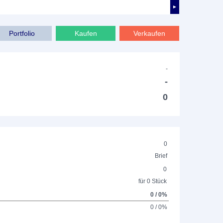
►
Portfolio
Kaufen
Verkaufen
-
-
0
0
Brief
0
für 0 Stück
0 / 0%
0 / 0%