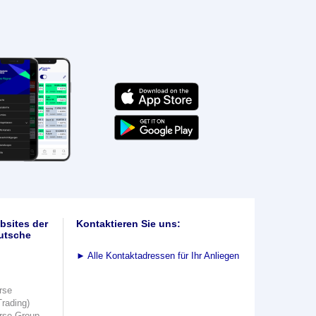
bsites der
Kontaktieren Sie uns:
utsche
►
Alle Kontaktadressen für Ihr Anliegen
rse
Trading)
rse Group