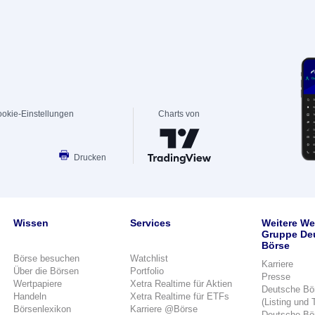
okie-Einstellungen
Charts von
Drucken
Wissen
Services
Weitere We
Gruppe De
Börse
Börse besuchen
Watchlist
Karriere
Über die Börsen
Portfolio
Presse
Wertpapiere
Xetra Realtime für Aktien
Deutsche Bö
Handeln
Xetra Realtime für ETFs
(Listing und 
Börsenlexikon
Karriere @Börse
Deutsche Bö