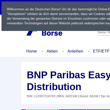
LIVE
Willkommen an der Deutschen Börse! Um dir das bestmögliche Online-Erl
"Akzeptieren" erklärst du dich damit einverstanden, dass wir Cookies o
der Verwendung der genannten Dienste im Einzelnen zustimmen oder wid
verwandten Technologien auf dieser Website jederzeit widersprechen kan
Name / W
Home
Aktien
Anleihen
ETF/ETP
BNP Paribas Eas
Distribution
ISIN: LU3307219793
| WKN: A42CKM
| Kürzel: EEAW
| Typ: A