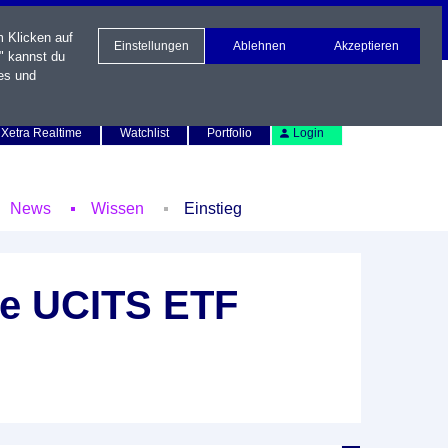
m Klicken auf
Einstellungen
Ablehnen
Akzeptieren
" kannst du
es und
Newsletter
Kontakt
English
Xetra Realtime
Watchlist
Portfolio
Login
News
Wissen
Einstieg
me UCITS ETF