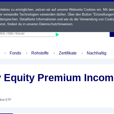
ebnis zu ermöglichen, setzen wir auf unserer Webseite Cookies ein. Mit de
der verwandte Technologien verwenden dürfen. Über den Button "Einstellungen
ersprechen. Detaillierte Informationen und wie du der Verwendung von Cooki
nst, findest du in unseren
Datenschutzhinweisen
.
KN / ISIN / Kürzel
Fonds
Rohstoffe
Zertifikate
Nachhaltig
y Equity Premium Inco
ctive-ETF