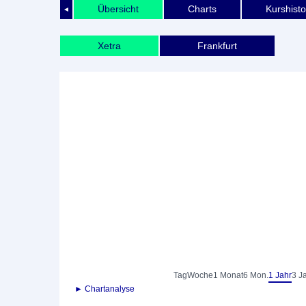
Übersicht
Charts
Kurshisto
◄
Xetra
Frankfurt
Tag
Woche
1 Monat
6 Mon.
1 Jahr
3 J
► Chartanalyse