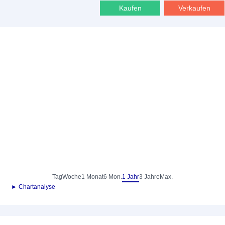
Kaufen
Verkaufen
Tag
Woche
1 Monat
6 Mon.
1 Jahr
3 Jahre
Max.
► Chartanalyse