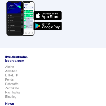
live.deutsche-
boerse.com
Aktien
Anleihen
ETF/ETP
Fonds
Rohstoffe
Zertifikate
Nachhaltig
Einstieg
News