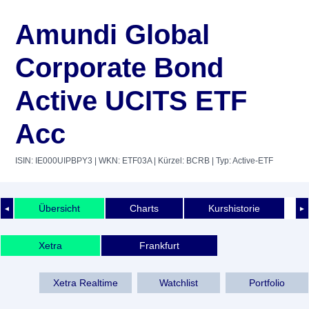
Amundi Global
Corporate Bond
Active UCITS ETF
Acc
ISIN: IE000UIPBPY3
| WKN: ETF03A
| Kürzel: BCRB
| Typ: Active-ETF
Übersicht
Charts
Kurshistorie
◄
►
Xetra
Frankfurt
Xetra Realtime
Watchlist
Portfolio