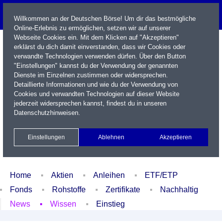
Willkommen an der Deutschen Börse! Um dir das bestmögliche
Online-Erlebnis zu ermöglichen, setzen wir auf unserer
Webseite Cookies ein. Mit dem Klicken auf "Akzeptieren"
erklärst du dich damit einverstanden, dass wir Cookies oder
verwandte Technologien verwenden dürfen. Über den Button
"Einstellungen" kannst du der Verwendung der genannten
Dienste im Einzelnen zustimmen oder widersprechen.
Detaillierte Informationen und wie du der Verwendung von
Cookies und verwandten Technologien auf dieser Website
Name / WKN / ISIN / Kürzel
jederzeit widersprechen kannst, findest du in unseren
Datenschutzhinweisen
.
Newsletter
Kontakt
English
Einstellungen
Ablehnen
Akzeptieren
Xetra Realtime
Watchlist
Portfolio
Login
Home
Aktien
Anleihen
ETF/ETP
Fonds
Rohstoffe
Zertifikate
Nachhaltig
News
Wissen
Einstieg