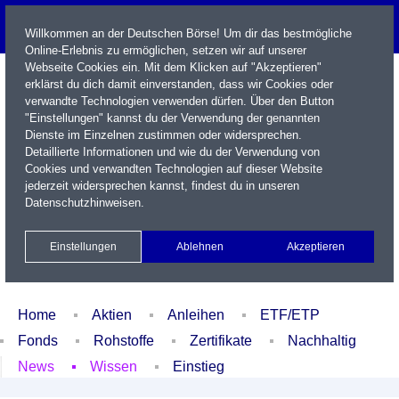
Willkommen an der Deutschen Börse! Um dir das bestmögliche
Online-Erlebnis zu ermöglichen, setzen wir auf unserer
Webseite Cookies ein. Mit dem Klicken auf "Akzeptieren"
erklärst du dich damit einverstanden, dass wir Cookies oder
verwandte Technologien verwenden dürfen. Über den Button
"Einstellungen" kannst du der Verwendung der genannten
Dienste im Einzelnen zustimmen oder widersprechen.
Detaillierte Informationen und wie du der Verwendung von
Cookies und verwandten Technologien auf dieser Website
Name / WKN / ISIN / Kürzel
jederzeit widersprechen kannst, findest du in unseren
Datenschutzhinweisen
.
Newsletter
Kontakt
English
Einstellungen
Ablehnen
Akzeptieren
Xetra Realtime
Watchlist
Portfolio
Login
Home
Aktien
Anleihen
ETF/ETP
Fonds
Rohstoffe
Zertifikate
Nachhaltig
News
Wissen
Einstieg