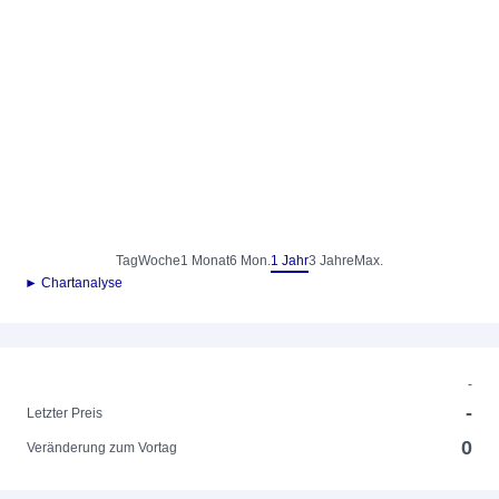
Tag
Woche
1 Monat
6 Mon.
1 Jahr
3 Jahre
Max.
► Chartanalyse
-
-
Letzter Preis
0
Veränderung zum Vortag