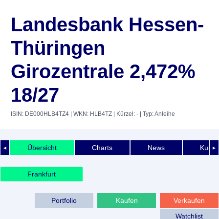
Landesbank Hessen-
Thüringen
Girozentrale 2,472%
18/27
ISIN: DE000HLB4TZ4
| WKN: HLB4TZ
| Kürzel: -
| Typ: Anleihe
Übersicht
Charts
News
Kurshi
◄
►
Frankfurt
Portfolio
Kaufen
Verkaufen
Watchlist