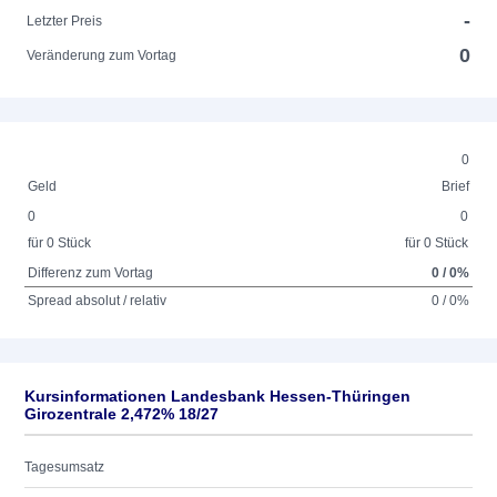
-
Letzter Preis
0
Veränderung zum Vortag
0
Geld
Brief
0
0
für 0 Stück
für 0 Stück
Differenz zum Vortag
0 / 0%
Spread absolut / relativ
0 / 0%
Kursinformationen Landesbank Hessen-Thüringen
Girozentrale 2,472% 18/27
Tagesumsatz