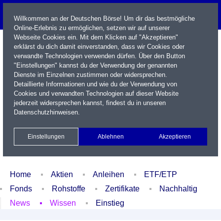
Willkommen an der Deutschen Börse! Um dir das bestmögliche
Online-Erlebnis zu ermöglichen, setzen wir auf unserer
Webseite Cookies ein. Mit dem Klicken auf "Akzeptieren"
erklärst du dich damit einverstanden, dass wir Cookies oder
verwandte Technologien verwenden dürfen. Über den Button
"Einstellungen" kannst du der Verwendung der genannten
Dienste im Einzelnen zustimmen oder widersprechen.
Detaillierte Informationen und wie du der Verwendung von
Cookies und verwandten Technologien auf dieser Website
Name / WKN / ISIN / Kürzel
jederzeit widersprechen kannst, findest du in unseren
Datenschutzhinweisen
.
Newsletter
Kontakt
English
Einstellungen
Ablehnen
Akzeptieren
Xetra Realtime
Watchlist
Portfolio
Login
Home
Aktien
Anleihen
ETF/ETP
Fonds
Rohstoffe
Zertifikate
Nachhaltig
News
Wissen
Einstieg