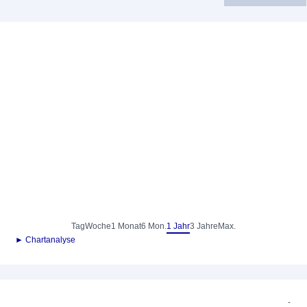
Tag
Woche
1 Monat
6 Mon.
1 Jahr
3 Jahre
Max.
► Chartanalyse
-