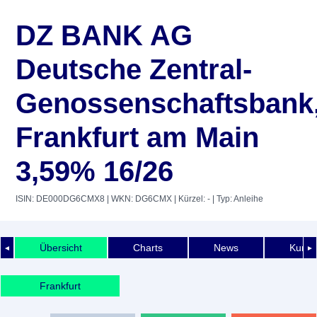
DZ BANK AG
Deutsche Zentral-
Genossenschaftsbank
Frankfurt am Main
3,59% 16/26
ISIN: DE000DG6CMX8
| WKN: DG6CMX
| Kürzel: -
| Typ: Anleihe
Übersicht
Charts
News
Kurshi
◄
►
Frankfurt