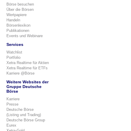
Börse besuchen
Über die Börsen
Wertpapiere
Handeln
Börsenlexikon
Publikationen
Events und Webinare
Services
Watchlist
Portfolio
Xetra Realtime für Aktien
Xetra Realtime für ETFs
Karriere @Börse
Weitere Websites der
Gruppe Deutsche
Börse
Karriere
Presse
Deutsche Börse
(Listing und Trading)
Deutsche Börse Group
Eurex
Xetra-Gold