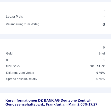
-
-
Letzter Preis
0
Veränderung zum Vortag
0
Geld
Brief
0
0
für 0 Stück
für 0 Stück
Differenz zum Vortag
0 / 0%
Spread absolut / relativ
0 / 0%
Kursinformationen DZ BANK AG Deutsche Zentral-
Genossenschaftsbank, Frankfurt am Main 2,05% 17/27