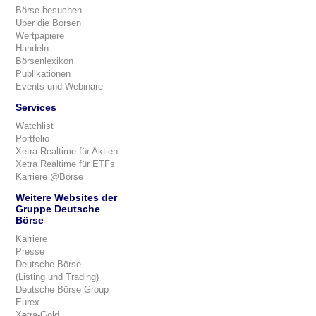
Börse besuchen
Über die Börsen
Wertpapiere
Handeln
Börsenlexikon
Publikationen
Events und Webinare
Services
Watchlist
Portfolio
Xetra Realtime für Aktien
Xetra Realtime für ETFs
Karriere @Börse
Weitere Websites der
Gruppe Deutsche
Börse
Karriere
Presse
Deutsche Börse
(Listing und Trading)
Deutsche Börse Group
Eurex
Xetra-Gold