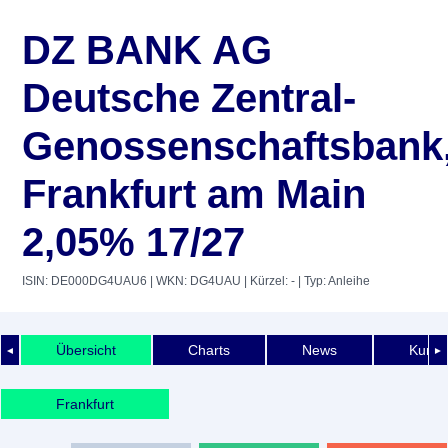
DZ BANK AG
Deutsche Zentral-
Genossenschaftsbank
Frankfurt am Main
2,05% 17/27
ISIN: DE000DG4UAU6
| WKN: DG4UAU
| Kürzel: -
| Typ: Anleihe
Übersicht
Charts
News
Kurshi
◄
►
Frankfurt