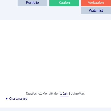
Portfolio
Kaufen
Verkaufen
Watchlist
Tag
Woche
1 Monat
6 Mon.
1 Jahr
3 Jahre
Max.
► Chartanalyse