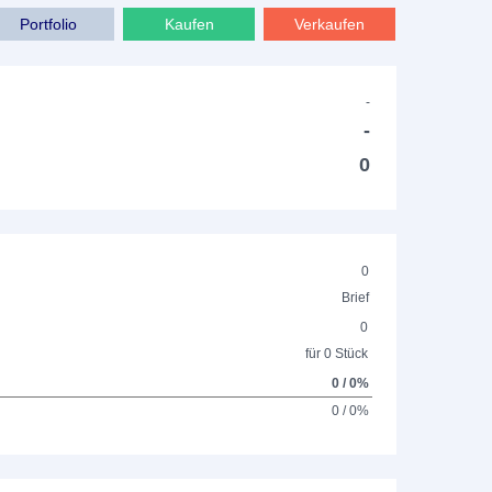
Portfolio
Kaufen
Verkaufen
-
-
0
0
Brief
0
für 0 Stück
0 / 0%
0 / 0%