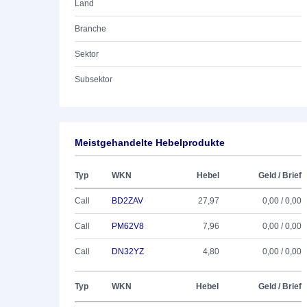
Land
Branche
Sektor
Subsektor
Meistgehandelte Hebelprodukte
Typ
WKN
Hebel
Geld / Brief
Call
BD2ZAV
27,97
0,00 / 0,00
Call
PM62V8
7,96
0,00 / 0,00
Call
DN32YZ
4,80
0,00 / 0,00
Typ
WKN
Hebel
Geld / Brief