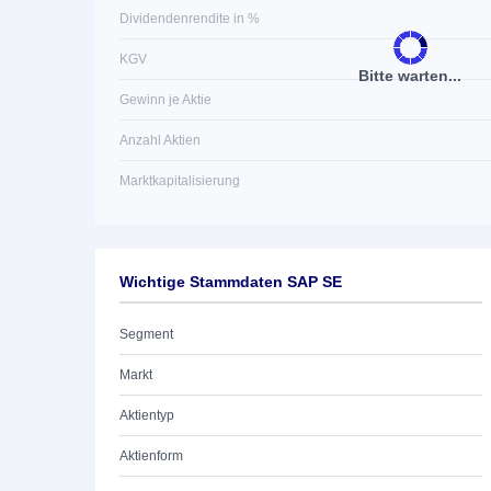
Dividendenrendite in %
KGV
Bitte warten...
Gewinn je Aktie
Anzahl Aktien
Marktkapitalisierung
Wichtige Stammdaten SAP SE
Segment
Markt
Aktientyp
Aktienform