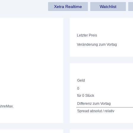
Xetra Realtime
Watchlist
Letzter Preis
Veränderung zum Vortag
Geld
0
für 0 Stück
Differenz zum Vortag
ahre
Max.
Spread absolut / relativ