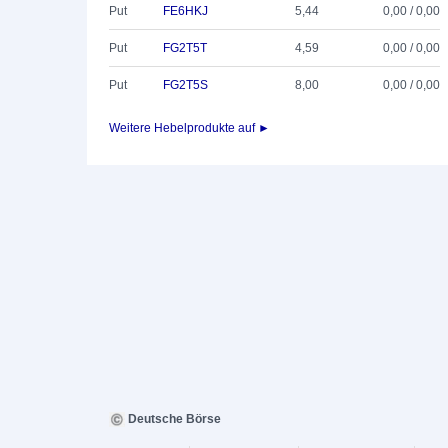
Put
FE6HKJ
5,44
0,00 / 0,00
Put
FG2T5T
4,59
0,00 / 0,00
Put
FG2T5S
8,00
0,00 / 0,00
Weitere Hebelprodukte auf ►
Deutsche Börse