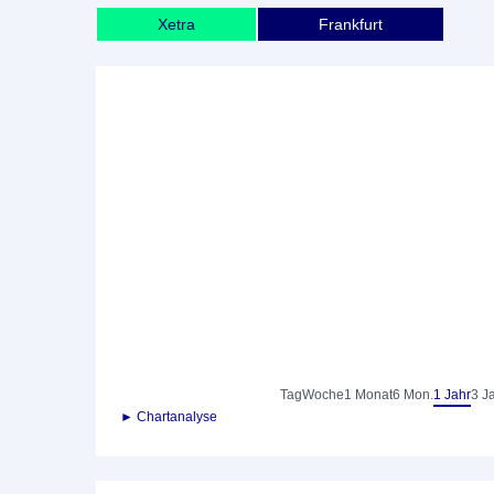
Xetra
Frankfurt
Tag
Woche
1 Monat
6 Mon.
1 Jahr
3 J
► Chartanalyse