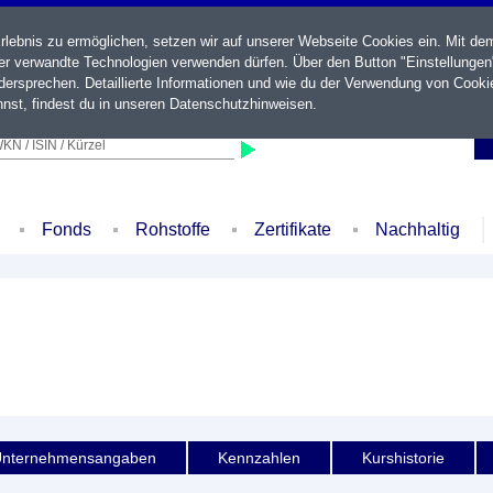
ebnis zu ermöglichen, setzen wir auf unserer Webseite Cookies ein. Mit de
der verwandte Technologien verwenden dürfen. Über den Button "Einstellungen
ersprechen. Detaillierte Informationen und wie du der Verwendung von Cooki
nst, findest du in unseren
Datenschutzhinweisen
.
KN / ISIN / Kürzel
Fonds
Rohstoffe
Zertifikate
Nachhaltig
nternehmensangaben
Kennzahlen
Kurshistorie