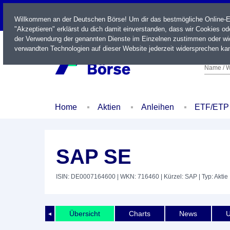
LIVE
Willkommen an der Deutschen Börse! Um dir das bestmögliche Online-Erl
"Akzeptieren" erklärst du dich damit einverstanden, dass wir Cookies o
der Verwendung der genannten Dienste im Einzelnen zustimmen oder wid
verwandten Technologien auf dieser Website jederzeit widersprechen kan
Name / W
Home
Aktien
Anleihen
ETF/ETP
SAP SE
ISIN: DE0007164600
| WKN: 716460
| Kürzel: SAP
| Typ: Aktie
Übersicht
Charts
News
U
◄