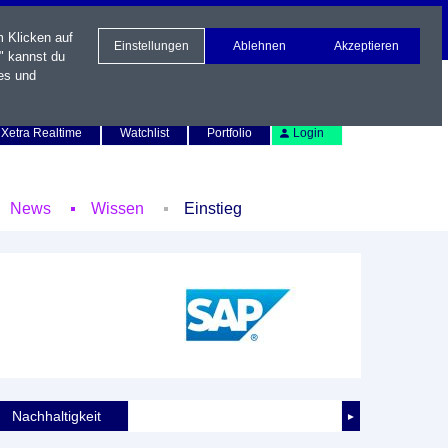
m Klicken auf
Einstellungen
Ablehnen
Akzeptieren
" kannst du
es und
Newsletter
Kontakt
English
Xetra Realtime
Watchlist
Portfolio
Login
News
Wissen
Einstieg
Nachhaltigkeit
►