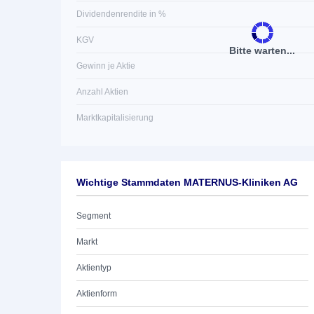
Dividendenrendite in %
KGV
Bitte warten...
Gewinn je Aktie
Anzahl Aktien
Marktkapitalisierung
Wichtige Stammdaten MATERNUS-Kliniken AG
Segment
Markt
Aktientyp
Aktienform