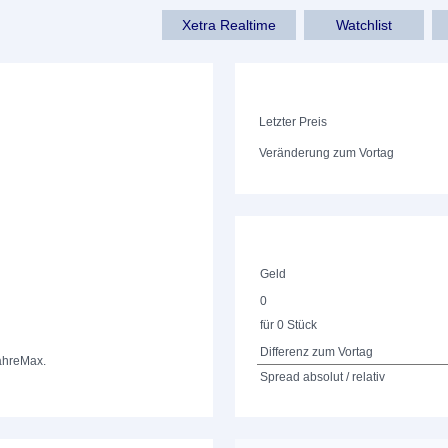
Xetra Realtime
Watchlist
Letzter Preis
Veränderung zum Vortag
Geld
0
für 0 Stück
Differenz zum Vortag
ahre
Max.
Spread absolut / relativ