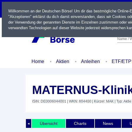
LIVE
Willkommen an der Deutschen Börse! Um dir das bestmögliche Online-Erl
"Akzeptieren" erklärst du dich damit einverstanden, dass wir Cookies o
der Verwendung der genannten Dienste im Einzelnen zustimmen oder wid
verwandten Technologien auf dieser Website jederzeit widersprechen kan
Name / W
Home
Aktien
Anleihen
ETF/ETP
MATERNUS-Klini
ISIN: DE0006044001
| WKN: 604400
| Kürzel: MAK
| Typ: Aktie
Übersicht
Charts
News
U
◄