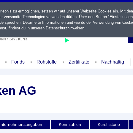
ebnis zu ermöglichen, setzen wir auf unserer Webseite Cookies ein. Mit de
der verwandte Technologien verwenden dürfen. Über den Button "Einstellungen
ersprechen. Detaillierte Informationen und wie du der Verwendung von Cooki
nst, findest du in unseren
Datenschutzhinweisen
.
KN / ISIN / Kürzel
Fonds
Rohstoffe
Zertifikate
Nachhaltig
ken AG
nternehmensangaben
Kennzahlen
Kurshistorie