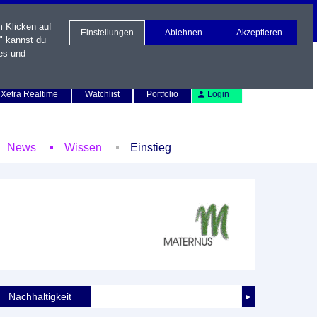
m Klicken auf
Einstellungen
Ablehnen
Akzeptieren
" kannst du
es und
Newsletter
Kontakt
English
Xetra Realtime
Watchlist
Portfolio
Login
News
Wissen
Einstieg
Nachhaltigkeit
►