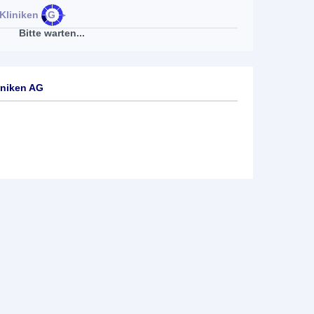
liniken AG
►
Bitte warten...
niken AG