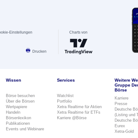
okie-Einstellungen
Charts von
Drucken
Wissen
Services
Weitere We
Gruppe De
Börse
Börse besuchen
Watchlist
Karriere
Über die Börsen
Portfolio
Presse
Wertpapiere
Xetra Realtime für Aktien
Deutsche Bö
Handeln
Xetra Realtime für ETFs
(Listing und 
Börsenlexikon
Karriere @Börse
Deutsche Bö
Publikationen
Eurex
Events und Webinare
Xetra-Gold