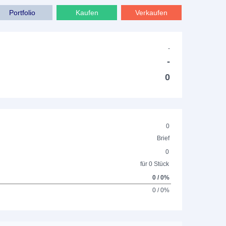
Portfolio
Kaufen
Verkaufen
-
-
0
0
Brief
0
für 0 Stück
0 / 0%
0 / 0%