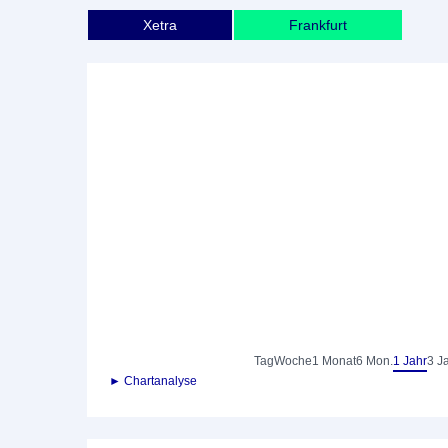
Xetra
Frankfurt
Tag
Woche
1 Monat
6 Mon.
1 Jahr
3 J
► Chartanalyse