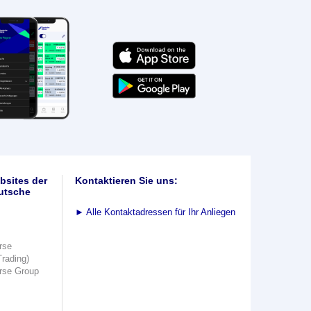
bsites der
Kontaktieren Sie uns:
utsche
►
Alle Kontaktadressen für Ihr Anliegen
rse
Trading)
rse Group