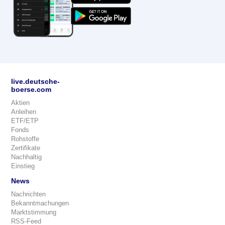
live.deutsche-
boerse.com
Aktien
Anleihen
ETF/ETP
Fonds
Rohstoffe
Zertifikate
Nachhaltig
Einstieg
News
Nachrichten
Bekanntmachungen
Marktstimmung
RSS-Feed