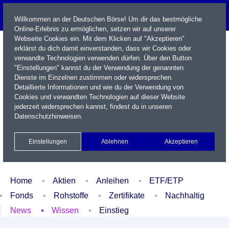
Willkommen an der Deutschen Börse! Um dir das bestmögliche
Online-Erlebnis zu ermöglichen, setzen wir auf unserer
Webseite Cookies ein. Mit dem Klicken auf "Akzeptieren"
erklärst du dich damit einverstanden, dass wir Cookies oder
verwandte Technologien verwenden dürfen. Über den Button
"Einstellungen" kannst du der Verwendung der genannten
Dienste im Einzelnen zustimmen oder widersprechen.
Detaillierte Informationen und wie du der Verwendung von
Cookies und verwandten Technologien auf dieser Website
Name / WKN / ISIN / Kürzel
jederzeit widersprechen kannst, findest du in unseren
Datenschutzhinweisen
.
Newsletter
Kontakt
English
Einstellungen
Ablehnen
Akzeptieren
Xetra Realtime
Watchlist
Portfolio
Login
Home
Aktien
Anleihen
ETF/ETP
Fonds
Rohstoffe
Zertifikate
Nachhaltig
News
Wissen
Einstieg