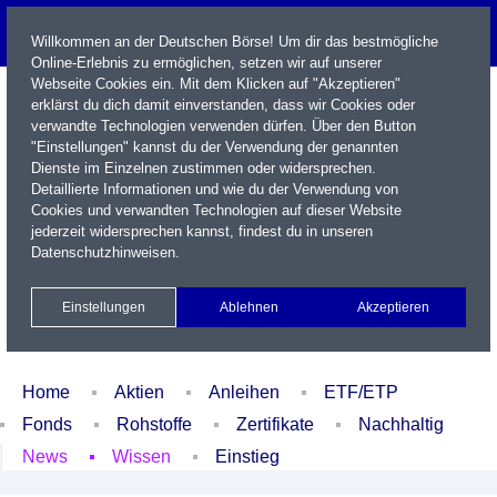
Willkommen an der Deutschen Börse! Um dir das bestmögliche
Online-Erlebnis zu ermöglichen, setzen wir auf unserer
Webseite Cookies ein. Mit dem Klicken auf "Akzeptieren"
erklärst du dich damit einverstanden, dass wir Cookies oder
verwandte Technologien verwenden dürfen. Über den Button
"Einstellungen" kannst du der Verwendung der genannten
Dienste im Einzelnen zustimmen oder widersprechen.
Detaillierte Informationen und wie du der Verwendung von
Cookies und verwandten Technologien auf dieser Website
Name / WKN / ISIN / Kürzel
jederzeit widersprechen kannst, findest du in unseren
Datenschutzhinweisen
.
Newsletter
Kontakt
English
Einstellungen
Ablehnen
Akzeptieren
Xetra Realtime
Watchlist
Portfolio
Login
Home
Aktien
Anleihen
ETF/ETP
Fonds
Rohstoffe
Zertifikate
Nachhaltig
News
Wissen
Einstieg