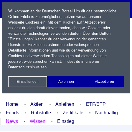
Willkommen an der Deutschen Börse! Um dir das bestmögliche
Online-Erlebnis zu ermöglichen, setzen wir auf unserer
Webseite Cookies ein. Mit dem Klicken auf "Akzeptieren"
erklärst du dich damit einverstanden, dass wir Cookies oder
verwandte Technologien verwenden dürfen. Über den Button
"Einstellungen" kannst du der Verwendung der genannten
Dienste im Einzelnen zustimmen oder widersprechen.
Detaillierte Informationen und wie du der Verwendung von
Cookies und verwandten Technologien auf dieser Website
Name / WKN / ISIN / Kürzel
jederzeit widersprechen kannst, findest du in unseren
Datenschutzhinweisen
.
Newsletter
Kontakt
English
Einstellungen
Ablehnen
Akzeptieren
Xetra Realtime
Watchlist
Portfolio
Login
Home
Aktien
Anleihen
ETF/ETP
Fonds
Rohstoffe
Zertifikate
Nachhaltig
News
Wissen
Einstieg