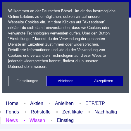
Willkommen an der Deutschen Börse! Um dir das bestmögliche
Online-Erlebnis zu ermöglichen, setzen wir auf unserer
Webseite Cookies ein. Mit dem Klicken auf "Akzeptieren"
erklärst du dich damit einverstanden, dass wir Cookies oder
verwandte Technologien verwenden dürfen. Über den Button
"Einstellungen" kannst du der Verwendung der genannten
Dienste im Einzelnen zustimmen oder widersprechen.
Detaillierte Informationen und wie du der Verwendung von
Cookies und verwandten Technologien auf dieser Website
Name / WKN / ISIN / Kürzel
jederzeit widersprechen kannst, findest du in unseren
Datenschutzhinweisen
.
Newsletter
Kontakt
English
Einstellungen
Ablehnen
Akzeptieren
Xetra Realtime
Watchlist
Portfolio
Login
Home
Aktien
Anleihen
ETF/ETP
Fonds
Rohstoffe
Zertifikate
Nachhaltig
News
Wissen
Einstieg