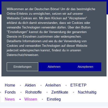
Willkommen an der Deutschen Börse! Um dir das bestmögliche
Online-Erlebnis zu ermöglichen, setzen wir auf unserer
Webseite Cookies ein. Mit dem Klicken auf "Akzeptieren"
erklärst du dich damit einverstanden, dass wir Cookies oder
verwandte Technologien verwenden dürfen. Über den Button
"Einstellungen" kannst du der Verwendung der genannten
Dienste im Einzelnen zustimmen oder widersprechen.
Detaillierte Informationen und wie du der Verwendung von
Cookies und verwandten Technologien auf dieser Website
Name / WKN / ISIN / Kürzel
jederzeit widersprechen kannst, findest du in unseren
Datenschutzhinweisen
.
Newsletter
Kontakt
English
Einstellungen
Ablehnen
Akzeptieren
Xetra Realtime
Watchlist
Portfolio
Login
Home
Aktien
Anleihen
ETF/ETP
Fonds
Rohstoffe
Zertifikate
Nachhaltig
News
Wissen
Einstieg