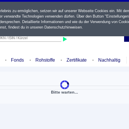
ebnis zu ermöglichen, setzen wir auf unserer Webseite Cookies ein. Mit de
der verwandte Technologien verwenden dürfen. Über den Button "Einstellungen
ersprechen. Detaillierte Informationen und wie du der Verwendung von Cooki
nst, findest du in unseren
Datenschutzhinweisen
.
KN / ISIN / Kürzel
Fonds
Rohstoffe
Zertifikate
Nachhaltig
Bitte warten...