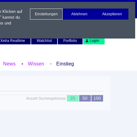
m Klicken auf
Einstellungen
Ablehnen
Akzeptieren
" kannst du
es und
Newsletter
Kontakt
English
Xetra Realtime
Watchlist
Portfolio
Login
News
Wissen
Einstieg
25
50
100
Anzahl Suchergebnisse