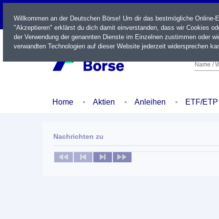
LIVE
Willkommen an der Deutschen Börse! Um dir das bestmögliche Online-Erl
"Akzeptieren" erklärst du dich damit einverstanden, dass wir Cookies o
der Verwendung der genannten Dienste im Einzelnen zustimmen oder wid
verwandten Technologien auf dieser Website jederzeit widersprechen kan
Name / W
Home
Aktien
Anleihen
ETF/ETP
Nachrichten zu
Keine News verfügbar