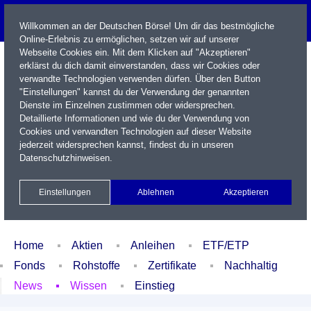
Willkommen an der Deutschen Börse! Um dir das bestmögliche
Online-Erlebnis zu ermöglichen, setzen wir auf unserer
Webseite Cookies ein. Mit dem Klicken auf "Akzeptieren"
erklärst du dich damit einverstanden, dass wir Cookies oder
verwandte Technologien verwenden dürfen. Über den Button
"Einstellungen" kannst du der Verwendung der genannten
Dienste im Einzelnen zustimmen oder widersprechen.
Detaillierte Informationen und wie du der Verwendung von
Cookies und verwandten Technologien auf dieser Website
Name / WKN / ISIN / Kürzel
jederzeit widersprechen kannst, findest du in unseren
Datenschutzhinweisen
.
Newsletter
Kontakt
English
Einstellungen
Ablehnen
Akzeptieren
Xetra Realtime
Watchlist
Portfolio
Login
Home
Aktien
Anleihen
ETF/ETP
Fonds
Rohstoffe
Zertifikate
Nachhaltig
News
Wissen
Einstieg