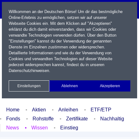
Willkommen an der Deutschen Börse! Um dir das bestmögliche
Online-Erlebnis zu ermöglichen, setzen wir auf unserer
Webseite Cookies ein. Mit dem Klicken auf "Akzeptieren"
erklärst du dich damit einverstanden, dass wir Cookies oder
verwandte Technologien verwenden dürfen. Über den Button
"Einstellungen" kannst du der Verwendung der genannten
Dienste im Einzelnen zustimmen oder widersprechen.
Detaillierte Informationen und wie du der Verwendung von
Cookies und verwandten Technologien auf dieser Website
Name / WKN / ISIN / Kürzel
jederzeit widersprechen kannst, findest du in unseren
Datenschutzhinweisen
.
Newsletter
Kontakt
English
Einstellungen
Ablehnen
Akzeptieren
Xetra Realtime
Watchlist
Portfolio
Login
Home
Aktien
Anleihen
ETF/ETP
Fonds
Rohstoffe
Zertifikate
Nachhaltig
News
Wissen
Einstieg