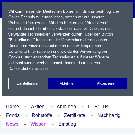
Willkommen an der Deutschen Börse! Um dir das bestmögliche
Online-Erlebnis zu ermöglichen, setzen wir auf unserer
Webseite Cookies ein. Mit dem Klicken auf "Akzeptieren"
erklärst du dich damit einverstanden, dass wir Cookies oder
verwandte Technologien verwenden dürfen. Über den Button
"Einstellungen" kannst du der Verwendung der genannten
Dienste im Einzelnen zustimmen oder widersprechen.
Detaillierte Informationen und wie du der Verwendung von
Cookies und verwandten Technologien auf dieser Website
Name / WKN / ISIN / Kürzel
jederzeit widersprechen kannst, findest du in unseren
Datenschutzhinweisen
.
Newsletter
Kontakt
English
Einstellungen
Ablehnen
Akzeptieren
Xetra Realtime
Watchlist
Portfolio
Login
Home
Aktien
Anleihen
ETF/ETP
Fonds
Rohstoffe
Zertifikate
Nachhaltig
News
Wissen
Einstieg