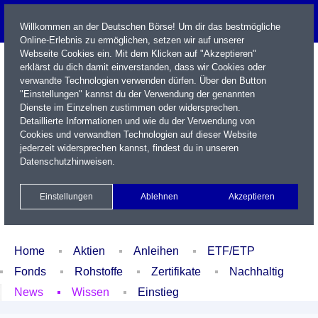
Willkommen an der Deutschen Börse! Um dir das bestmögliche
Online-Erlebnis zu ermöglichen, setzen wir auf unserer
Webseite Cookies ein. Mit dem Klicken auf "Akzeptieren"
erklärst du dich damit einverstanden, dass wir Cookies oder
verwandte Technologien verwenden dürfen. Über den Button
"Einstellungen" kannst du der Verwendung der genannten
Dienste im Einzelnen zustimmen oder widersprechen.
Detaillierte Informationen und wie du der Verwendung von
Cookies und verwandten Technologien auf dieser Website
Name / WKN / ISIN / Kürzel
jederzeit widersprechen kannst, findest du in unseren
Datenschutzhinweisen
.
Newsletter
Kontakt
English
Einstellungen
Ablehnen
Akzeptieren
Xetra Realtime
Watchlist
Portfolio
Login
Home
Aktien
Anleihen
ETF/ETP
Fonds
Rohstoffe
Zertifikate
Nachhaltig
News
Wissen
Einstieg