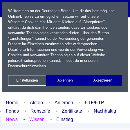
Willkommen an der Deutschen Börse! Um dir das bestmögliche
Online-Erlebnis zu ermöglichen, setzen wir auf unserer
Webseite Cookies ein. Mit dem Klicken auf "Akzeptieren"
erklärst du dich damit einverstanden, dass wir Cookies oder
verwandte Technologien verwenden dürfen. Über den Button
"Einstellungen" kannst du der Verwendung der genannten
Dienste im Einzelnen zustimmen oder widersprechen.
Detaillierte Informationen und wie du der Verwendung von
Cookies und verwandten Technologien auf dieser Website
Name / WKN / ISIN / Kürzel
jederzeit widersprechen kannst, findest du in unseren
Datenschutzhinweisen
.
Newsletter
Kontakt
English
Einstellungen
Ablehnen
Akzeptieren
Xetra Realtime
Watchlist
Portfolio
Login
Home
Aktien
Anleihen
ETF/ETP
Fonds
Rohstoffe
Zertifikate
Nachhaltig
News
Wissen
Einstieg