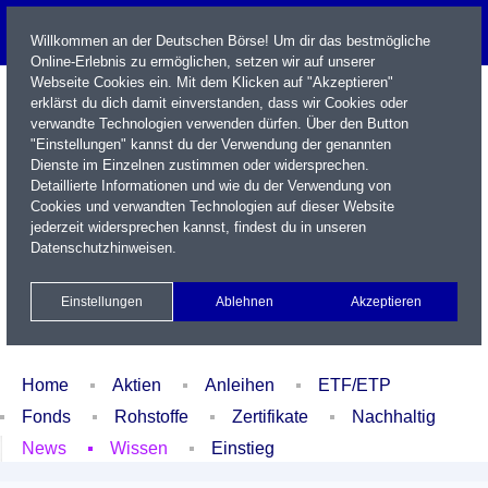
Willkommen an der Deutschen Börse! Um dir das bestmögliche
Online-Erlebnis zu ermöglichen, setzen wir auf unserer
Webseite Cookies ein. Mit dem Klicken auf "Akzeptieren"
erklärst du dich damit einverstanden, dass wir Cookies oder
verwandte Technologien verwenden dürfen. Über den Button
"Einstellungen" kannst du der Verwendung der genannten
Dienste im Einzelnen zustimmen oder widersprechen.
Detaillierte Informationen und wie du der Verwendung von
Cookies und verwandten Technologien auf dieser Website
Name / WKN / ISIN / Kürzel
jederzeit widersprechen kannst, findest du in unseren
Datenschutzhinweisen
.
Newsletter
Kontakt
English
Einstellungen
Ablehnen
Akzeptieren
Xetra Realtime
Watchlist
Portfolio
Login
Home
Aktien
Anleihen
ETF/ETP
Fonds
Rohstoffe
Zertifikate
Nachhaltig
News
Wissen
Einstieg