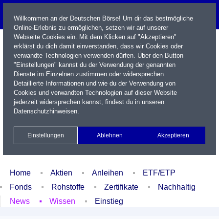
Willkommen an der Deutschen Börse! Um dir das bestmögliche
Online-Erlebnis zu ermöglichen, setzen wir auf unserer
Webseite Cookies ein. Mit dem Klicken auf "Akzeptieren"
erklärst du dich damit einverstanden, dass wir Cookies oder
verwandte Technologien verwenden dürfen. Über den Button
"Einstellungen" kannst du der Verwendung der genannten
Dienste im Einzelnen zustimmen oder widersprechen.
Detaillierte Informationen und wie du der Verwendung von
Cookies und verwandten Technologien auf dieser Website
Name / WKN / ISIN / Kürzel
jederzeit widersprechen kannst, findest du in unseren
Datenschutzhinweisen
.
Newsletter
Kontakt
English
Einstellungen
Ablehnen
Akzeptieren
Xetra Realtime
Watchlist
Portfolio
Login
Home
Aktien
Anleihen
ETF/ETP
Fonds
Rohstoffe
Zertifikate
Nachhaltig
News
Wissen
Einstieg