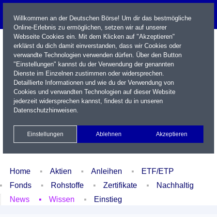
Willkommen an der Deutschen Börse! Um dir das bestmögliche
Online-Erlebnis zu ermöglichen, setzen wir auf unserer
Webseite Cookies ein. Mit dem Klicken auf "Akzeptieren"
erklärst du dich damit einverstanden, dass wir Cookies oder
verwandte Technologien verwenden dürfen. Über den Button
"Einstellungen" kannst du der Verwendung der genannten
Dienste im Einzelnen zustimmen oder widersprechen.
Detaillierte Informationen und wie du der Verwendung von
Cookies und verwandten Technologien auf dieser Website
Name / WKN / ISIN / Kürzel
jederzeit widersprechen kannst, findest du in unseren
Datenschutzhinweisen
.
Newsletter
Kontakt
English
Einstellungen
Ablehnen
Akzeptieren
Xetra Realtime
Watchlist
Portfolio
Login
Home
Aktien
Anleihen
ETF/ETP
Fonds
Rohstoffe
Zertifikate
Nachhaltig
News
Wissen
Einstieg