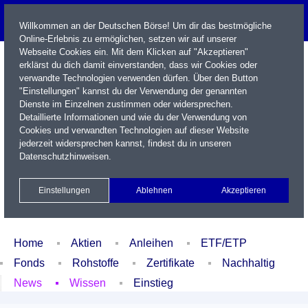
Willkommen an der Deutschen Börse! Um dir das bestmögliche
Online-Erlebnis zu ermöglichen, setzen wir auf unserer
Webseite Cookies ein. Mit dem Klicken auf "Akzeptieren"
erklärst du dich damit einverstanden, dass wir Cookies oder
verwandte Technologien verwenden dürfen. Über den Button
"Einstellungen" kannst du der Verwendung der genannten
Dienste im Einzelnen zustimmen oder widersprechen.
Detaillierte Informationen und wie du der Verwendung von
Cookies und verwandten Technologien auf dieser Website
Name / WKN / ISIN / Kürzel
jederzeit widersprechen kannst, findest du in unseren
Datenschutzhinweisen
.
Newsletter
Kontakt
English
Einstellungen
Ablehnen
Akzeptieren
Xetra Realtime
Watchlist
Portfolio
Login
Home
Aktien
Anleihen
ETF/ETP
Fonds
Rohstoffe
Zertifikate
Nachhaltig
News
Wissen
Einstieg