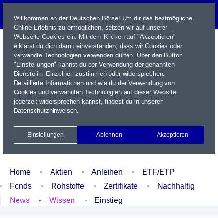
Willkommen an der Deutschen Börse! Um dir das bestmögliche
Online-Erlebnis zu ermöglichen, setzen wir auf unserer
Webseite Cookies ein. Mit dem Klicken auf "Akzeptieren"
erklärst du dich damit einverstanden, dass wir Cookies oder
verwandte Technologien verwenden dürfen. Über den Button
"Einstellungen" kannst du der Verwendung der genannten
Dienste im Einzelnen zustimmen oder widersprechen.
Detaillierte Informationen und wie du der Verwendung von
Cookies und verwandten Technologien auf dieser Website
Name / WKN / ISIN / Kürzel
jederzeit widersprechen kannst, findest du in unseren
Datenschutzhinweisen
.
Newsletter
Kontakt
English
Einstellungen
Ablehnen
Akzeptieren
Xetra Realtime
Watchlist
Portfolio
Login
Home
Aktien
Anleihen
ETF/ETP
Fonds
Rohstoffe
Zertifikate
Nachhaltig
News
Wissen
Einstieg