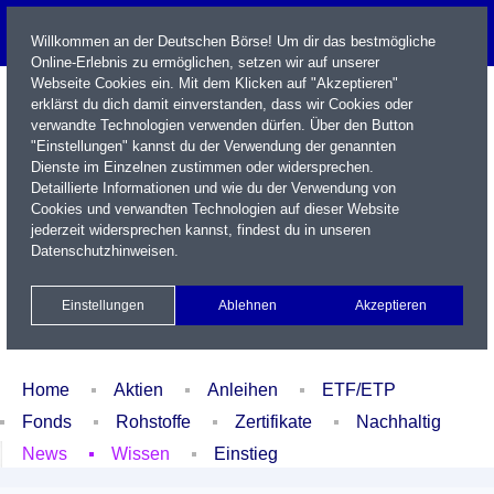
Willkommen an der Deutschen Börse! Um dir das bestmögliche
Online-Erlebnis zu ermöglichen, setzen wir auf unserer
Webseite Cookies ein. Mit dem Klicken auf "Akzeptieren"
erklärst du dich damit einverstanden, dass wir Cookies oder
verwandte Technologien verwenden dürfen. Über den Button
"Einstellungen" kannst du der Verwendung der genannten
Dienste im Einzelnen zustimmen oder widersprechen.
Detaillierte Informationen und wie du der Verwendung von
Cookies und verwandten Technologien auf dieser Website
Name / WKN / ISIN / Kürzel
jederzeit widersprechen kannst, findest du in unseren
Datenschutzhinweisen
.
Newsletter
Kontakt
English
Einstellungen
Ablehnen
Akzeptieren
Xetra Realtime
Watchlist
Portfolio
Login
Home
Aktien
Anleihen
ETF/ETP
Fonds
Rohstoffe
Zertifikate
Nachhaltig
News
Wissen
Einstieg