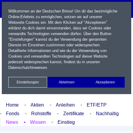
Willkommen an der Deutschen Börse! Um dir das bestmögliche
Online-Erlebnis zu ermöglichen, setzen wir auf unserer
Webseite Cookies ein. Mit dem Klicken auf "Akzeptieren"
erklärst du dich damit einverstanden, dass wir Cookies oder
verwandte Technologien verwenden dürfen. Über den Button
"Einstellungen" kannst du der Verwendung der genannten
Dienste im Einzelnen zustimmen oder widersprechen.
Detaillierte Informationen und wie du der Verwendung von
Cookies und verwandten Technologien auf dieser Website
Name / WKN / ISIN / Kürzel
jederzeit widersprechen kannst, findest du in unseren
Datenschutzhinweisen
.
Newsletter
Kontakt
English
Einstellungen
Ablehnen
Akzeptieren
Xetra Realtime
Watchlist
Portfolio
Login
Home
Aktien
Anleihen
ETF/ETP
Fonds
Rohstoffe
Zertifikate
Nachhaltig
News
Wissen
Einstieg