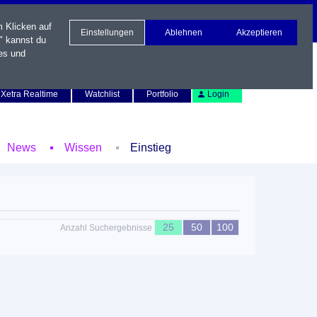
m Klicken auf
Einstellungen
Ablehnen
Akzeptieren
" kannst du
es und
Newsletter
Kontakt
English
Xetra Realtime
Watchlist
Portfolio
Login
News
Wissen
Einstieg
25
50
100
Anzahl Suchergebnisse