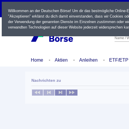
LIVE
Willkommen an der Deutschen Börse! Um dir das bestmögliche Online-Erl
"Akzeptieren" erklärst du dich damit einverstanden, dass wir Cookies o
der Verwendung der genannten Dienste im Einzelnen zustimmen oder wid
verwandten Technologien auf dieser Website jederzeit widersprechen kan
Name / W
Home
Aktien
Anleihen
ETF/ETP
Nachrichten zu
Keine News verfügbar