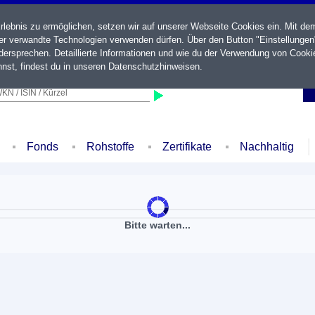
ebnis zu ermöglichen, setzen wir auf unserer Webseite Cookies ein. Mit de
der verwandte Technologien verwenden dürfen. Über den Button "Einstellungen
ersprechen. Detaillierte Informationen und wie du der Verwendung von Cooki
nst, findest du in unseren
Datenschutzhinweisen
.
KN / ISIN / Kürzel
Fonds
Rohstoffe
Zertifikate
Nachhaltig
Bitte warten...