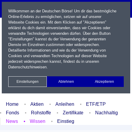
Willkommen an der Deutschen Börse! Um dir das bestmögliche
Online-Erlebnis zu ermöglichen, setzen wir auf unserer
Webseite Cookies ein. Mit dem Klicken auf "Akzeptieren"
erklärst du dich damit einverstanden, dass wir Cookies oder
verwandte Technologien verwenden dürfen. Über den Button
"Einstellungen" kannst du der Verwendung der genannten
Dienste im Einzelnen zustimmen oder widersprechen.
Detaillierte Informationen und wie du der Verwendung von
Cookies und verwandten Technologien auf dieser Website
Name / WKN / ISIN / Kürzel
jederzeit widersprechen kannst, findest du in unseren
Datenschutzhinweisen
.
Newsletter
Kontakt
English
Einstellungen
Ablehnen
Akzeptieren
Xetra Realtime
Watchlist
Portfolio
Login
Home
Aktien
Anleihen
ETF/ETP
Fonds
Rohstoffe
Zertifikate
Nachhaltig
News
Wissen
Einstieg