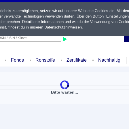
ebnis zu ermöglichen, setzen wir auf unserer Webseite Cookies ein. Mit de
der verwandte Technologien verwenden dürfen. Über den Button "Einstellungen
ersprechen. Detaillierte Informationen und wie du der Verwendung von Cooki
nst, findest du in unseren
Datenschutzhinweisen
.
KN / ISIN / Kürzel
Fonds
Rohstoffe
Zertifikate
Nachhaltig
Bitte warten...