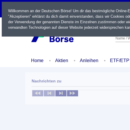
LIVE
Willkommen an der Deutschen Börse! Um dir das bestmögliche Online-Erl
"Akzeptieren" erklärst du dich damit einverstanden, dass wir Cookies o
der Verwendung der genannten Dienste im Einzelnen zustimmen oder wid
verwandten Technologien auf dieser Website jederzeit widersprechen kan
Name / W
Home
Aktien
Anleihen
ETF/ETP
Nachrichten zu
Keine News verfügbar