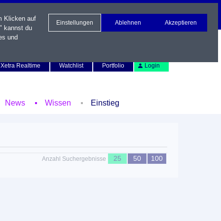
m Klicken auf
Einstellungen
Ablehnen
Akzeptieren
" kannst du
es und
Newsletter
Kontakt
English
Xetra Realtime
Watchlist
Portfolio
Login
News
Wissen
Einstieg
25
50
100
Anzahl Suchergebnisse