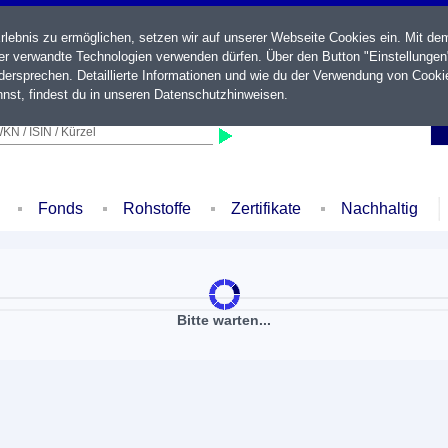
ebnis zu ermöglichen, setzen wir auf unserer Webseite Cookies ein. Mit de
der verwandte Technologien verwenden dürfen. Über den Button "Einstellungen
ersprechen. Detaillierte Informationen und wie du der Verwendung von Cooki
nst, findest du in unseren
Datenschutzhinweisen
.
KN / ISIN / Kürzel
Fonds
Rohstoffe
Zertifikate
Nachhaltig
Bitte warten...