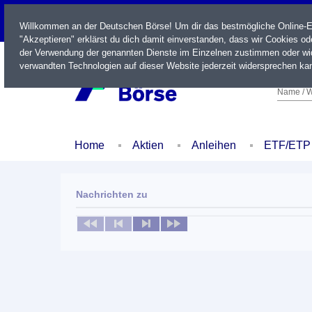
LIVE
Willkommen an der Deutschen Börse! Um dir das bestmögliche Online-Erl
"Akzeptieren" erklärst du dich damit einverstanden, dass wir Cookies o
der Verwendung der genannten Dienste im Einzelnen zustimmen oder wid
verwandten Technologien auf dieser Website jederzeit widersprechen kan
Name / W
Home
Aktien
Anleihen
ETF/ETP
Nachrichten zu
Keine News verfügbar