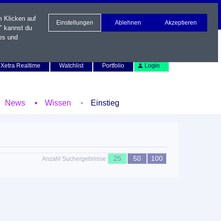
m Klicken auf
Einstellungen
Ablehnen
Akzeptieren
" kannst du
es und
Newsletter
Kontakt
English
Xetra Realtime
Watchlist
Portfolio
Login
News
Wissen
Einstieg
25
50
100
Anzahl Suchergebnisse