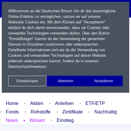
Willkommen an der Deutschen Börse! Um dir das bestmögliche
Online-Erlebnis zu ermöglichen, setzen wir auf unserer
Webseite Cookies ein. Mit dem Klicken auf "Akzeptieren"
erklärst du dich damit einverstanden, dass wir Cookies oder
verwandte Technologien verwenden dürfen. Über den Button
"Einstellungen" kannst du der Verwendung der genannten
Dienste im Einzelnen zustimmen oder widersprechen.
Detaillierte Informationen und wie du der Verwendung von
Cookies und verwandten Technologien auf dieser Website
Name / WKN / ISIN / Kürzel
jederzeit widersprechen kannst, findest du in unseren
Datenschutzhinweisen
.
Newsletter
Kontakt
English
Einstellungen
Ablehnen
Akzeptieren
Xetra Realtime
Watchlist
Portfolio
Login
Home
Aktien
Anleihen
ETF/ETP
Fonds
Rohstoffe
Zertifikate
Nachhaltig
News
Wissen
Einstieg