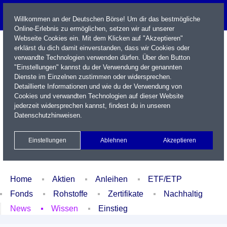
Willkommen an der Deutschen Börse! Um dir das bestmögliche
Online-Erlebnis zu ermöglichen, setzen wir auf unserer
Webseite Cookies ein. Mit dem Klicken auf "Akzeptieren"
erklärst du dich damit einverstanden, dass wir Cookies oder
verwandte Technologien verwenden dürfen. Über den Button
"Einstellungen" kannst du der Verwendung der genannten
Dienste im Einzelnen zustimmen oder widersprechen.
Detaillierte Informationen und wie du der Verwendung von
Cookies und verwandten Technologien auf dieser Website
Name / WKN / ISIN / Kürzel
jederzeit widersprechen kannst, findest du in unseren
Datenschutzhinweisen
.
Newsletter
Kontakt
English
Einstellungen
Ablehnen
Akzeptieren
Xetra Realtime
Watchlist
Portfolio
Login
Home
Aktien
Anleihen
ETF/ETP
Fonds
Rohstoffe
Zertifikate
Nachhaltig
News
Wissen
Einstieg