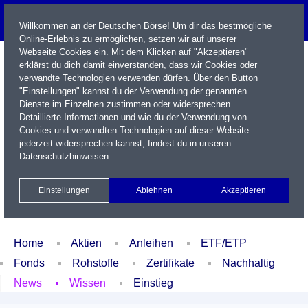
Willkommen an der Deutschen Börse! Um dir das bestmögliche
Online-Erlebnis zu ermöglichen, setzen wir auf unserer
Webseite Cookies ein. Mit dem Klicken auf "Akzeptieren"
erklärst du dich damit einverstanden, dass wir Cookies oder
verwandte Technologien verwenden dürfen. Über den Button
"Einstellungen" kannst du der Verwendung der genannten
Dienste im Einzelnen zustimmen oder widersprechen.
Detaillierte Informationen und wie du der Verwendung von
Cookies und verwandten Technologien auf dieser Website
Name / WKN / ISIN / Kürzel
jederzeit widersprechen kannst, findest du in unseren
Datenschutzhinweisen
.
Newsletter
Kontakt
English
Einstellungen
Ablehnen
Akzeptieren
Xetra Realtime
Watchlist
Portfolio
Login
Home
Aktien
Anleihen
ETF/ETP
Fonds
Rohstoffe
Zertifikate
Nachhaltig
News
Wissen
Einstieg