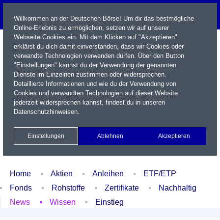
Willkommen an der Deutschen Börse! Um dir das bestmögliche
Online-Erlebnis zu ermöglichen, setzen wir auf unserer
Webseite Cookies ein. Mit dem Klicken auf "Akzeptieren"
erklärst du dich damit einverstanden, dass wir Cookies oder
verwandte Technologien verwenden dürfen. Über den Button
"Einstellungen" kannst du der Verwendung der genannten
Dienste im Einzelnen zustimmen oder widersprechen.
Detaillierte Informationen und wie du der Verwendung von
Cookies und verwandten Technologien auf dieser Website
Name / WKN / ISIN / Kürzel
jederzeit widersprechen kannst, findest du in unseren
Datenschutzhinweisen
.
Newsletter
Kontakt
English
Einstellungen
Ablehnen
Akzeptieren
Xetra Realtime
Watchlist
Portfolio
Login
Home
Aktien
Anleihen
ETF/ETP
Fonds
Rohstoffe
Zertifikate
Nachhaltig
News
Wissen
Einstieg