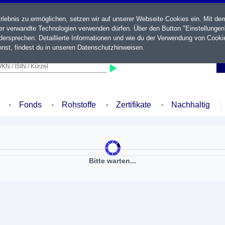
ebnis zu ermöglichen, setzen wir auf unserer Webseite Cookies ein. Mit de
der verwandte Technologien verwenden dürfen. Über den Button "Einstellungen
ersprechen. Detaillierte Informationen und wie du der Verwendung von Cooki
nst, findest du in unseren
Datenschutzhinweisen
.
KN / ISIN / Kürzel
Fonds
Rohstoffe
Zertifikate
Nachhaltig
Bitte warten...