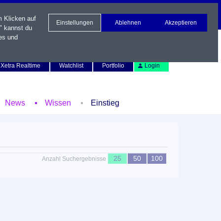
m Klicken auf
Einstellungen
Ablehnen
Akzeptieren
" kannst du
es und
Newsletter
Kontakt
English
Xetra Realtime
Watchlist
Portfolio
Login
News
Wissen
Einstieg
25
50
100
Anzahl Suchergebnisse