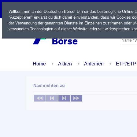
LIVE
Willkommen an der Deutschen Börse! Um dir das bestmögliche Online-Erl
"Akzeptieren" erklärst du dich damit einverstanden, dass wir Cookies o
der Verwendung der genannten Dienste im Einzelnen zustimmen oder wid
verwandten Technologien auf dieser Website jederzeit widersprechen kan
Name / W
Home
Aktien
Anleihen
ETF/ETP
Nachrichten zu
Keine News verfügbar