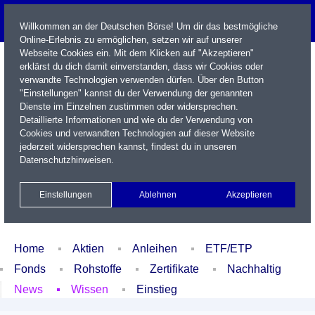
Willkommen an der Deutschen Börse! Um dir das bestmögliche
Online-Erlebnis zu ermöglichen, setzen wir auf unserer
Webseite Cookies ein. Mit dem Klicken auf "Akzeptieren"
erklärst du dich damit einverstanden, dass wir Cookies oder
verwandte Technologien verwenden dürfen. Über den Button
"Einstellungen" kannst du der Verwendung der genannten
Dienste im Einzelnen zustimmen oder widersprechen.
Detaillierte Informationen und wie du der Verwendung von
Cookies und verwandten Technologien auf dieser Website
Name / WKN / ISIN / Kürzel
jederzeit widersprechen kannst, findest du in unseren
Datenschutzhinweisen
.
Newsletter
Kontakt
English
Einstellungen
Ablehnen
Akzeptieren
Xetra Realtime
Watchlist
Portfolio
Login
Home
Aktien
Anleihen
ETF/ETP
Fonds
Rohstoffe
Zertifikate
Nachhaltig
News
Wissen
Einstieg