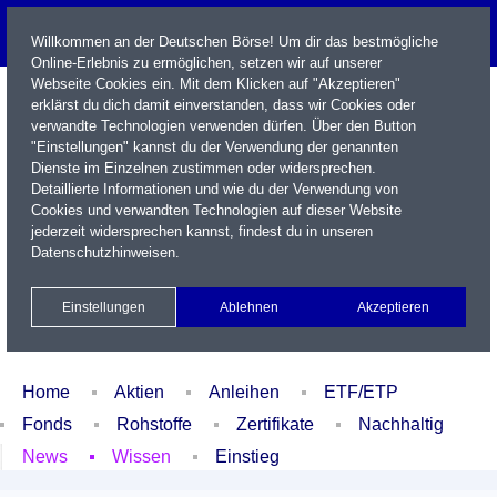
Willkommen an der Deutschen Börse! Um dir das bestmögliche
Online-Erlebnis zu ermöglichen, setzen wir auf unserer
Webseite Cookies ein. Mit dem Klicken auf "Akzeptieren"
erklärst du dich damit einverstanden, dass wir Cookies oder
verwandte Technologien verwenden dürfen. Über den Button
"Einstellungen" kannst du der Verwendung der genannten
Dienste im Einzelnen zustimmen oder widersprechen.
Detaillierte Informationen und wie du der Verwendung von
Cookies und verwandten Technologien auf dieser Website
Name / WKN / ISIN / Kürzel
jederzeit widersprechen kannst, findest du in unseren
Datenschutzhinweisen
.
Newsletter
Kontakt
English
Einstellungen
Ablehnen
Akzeptieren
Xetra Realtime
Watchlist
Portfolio
Login
Home
Aktien
Anleihen
ETF/ETP
Fonds
Rohstoffe
Zertifikate
Nachhaltig
News
Wissen
Einstieg