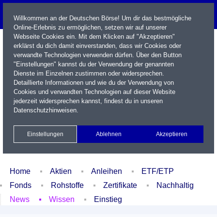
Willkommen an der Deutschen Börse! Um dir das bestmögliche
Online-Erlebnis zu ermöglichen, setzen wir auf unserer
Webseite Cookies ein. Mit dem Klicken auf "Akzeptieren"
erklärst du dich damit einverstanden, dass wir Cookies oder
verwandte Technologien verwenden dürfen. Über den Button
"Einstellungen" kannst du der Verwendung der genannten
Dienste im Einzelnen zustimmen oder widersprechen.
Detaillierte Informationen und wie du der Verwendung von
Cookies und verwandten Technologien auf dieser Website
Name / WKN / ISIN / Kürzel
jederzeit widersprechen kannst, findest du in unseren
Datenschutzhinweisen
.
Newsletter
Kontakt
English
Einstellungen
Ablehnen
Akzeptieren
Xetra Realtime
Watchlist
Portfolio
Login
Home
Aktien
Anleihen
ETF/ETP
Fonds
Rohstoffe
Zertifikate
Nachhaltig
News
Wissen
Einstieg