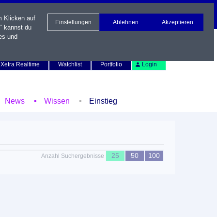
m Klicken auf
Einstellungen
Ablehnen
Akzeptieren
" kannst du
es und
Newsletter
Kontakt
English
Xetra Realtime
Watchlist
Portfolio
Login
News
Wissen
Einstieg
25
50
100
Anzahl Suchergebnisse