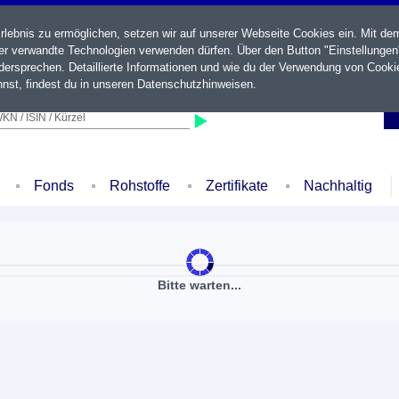
ebnis zu ermöglichen, setzen wir auf unserer Webseite Cookies ein. Mit de
der verwandte Technologien verwenden dürfen. Über den Button "Einstellungen
ersprechen. Detaillierte Informationen und wie du der Verwendung von Cooki
nst, findest du in unseren
Datenschutzhinweisen
.
KN / ISIN / Kürzel
Fonds
Rohstoffe
Zertifikate
Nachhaltig
Bitte warten...