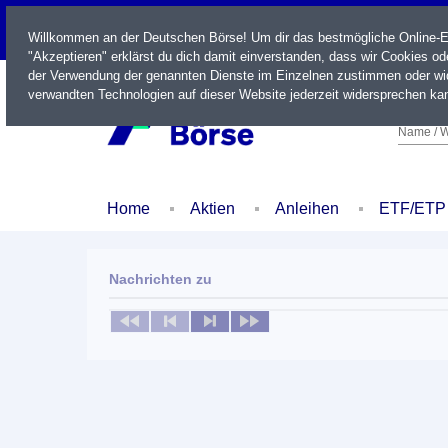
LIVE
Willkommen an der Deutschen Börse! Um dir das bestmögliche Online-Erl
"Akzeptieren" erklärst du dich damit einverstanden, dass wir Cookies o
der Verwendung der genannten Dienste im Einzelnen zustimmen oder wid
verwandten Technologien auf dieser Website jederzeit widersprechen kan
Name / W
Home
Aktien
Anleihen
ETF/ETP
Nachrichten zu
Keine News verfügbar