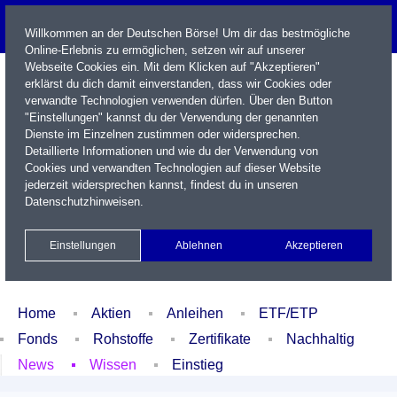
Willkommen an der Deutschen Börse! Um dir das bestmögliche
Online-Erlebnis zu ermöglichen, setzen wir auf unserer
Webseite Cookies ein. Mit dem Klicken auf "Akzeptieren"
erklärst du dich damit einverstanden, dass wir Cookies oder
verwandte Technologien verwenden dürfen. Über den Button
"Einstellungen" kannst du der Verwendung der genannten
Dienste im Einzelnen zustimmen oder widersprechen.
Detaillierte Informationen und wie du der Verwendung von
Cookies und verwandten Technologien auf dieser Website
Name / WKN / ISIN / Kürzel
jederzeit widersprechen kannst, findest du in unseren
Datenschutzhinweisen
.
Newsletter
Kontakt
English
Einstellungen
Ablehnen
Akzeptieren
Xetra Realtime
Watchlist
Portfolio
Login
Home
Aktien
Anleihen
ETF/ETP
Fonds
Rohstoffe
Zertifikate
Nachhaltig
News
Wissen
Einstieg