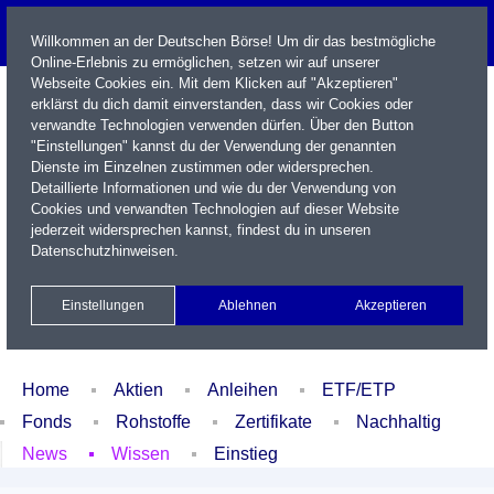
Willkommen an der Deutschen Börse! Um dir das bestmögliche
Online-Erlebnis zu ermöglichen, setzen wir auf unserer
Webseite Cookies ein. Mit dem Klicken auf "Akzeptieren"
erklärst du dich damit einverstanden, dass wir Cookies oder
verwandte Technologien verwenden dürfen. Über den Button
"Einstellungen" kannst du der Verwendung der genannten
Dienste im Einzelnen zustimmen oder widersprechen.
Detaillierte Informationen und wie du der Verwendung von
Cookies und verwandten Technologien auf dieser Website
Name / WKN / ISIN / Kürzel
jederzeit widersprechen kannst, findest du in unseren
Datenschutzhinweisen
.
Newsletter
Kontakt
English
Einstellungen
Ablehnen
Akzeptieren
Xetra Realtime
Watchlist
Portfolio
Login
Home
Aktien
Anleihen
ETF/ETP
Fonds
Rohstoffe
Zertifikate
Nachhaltig
News
Wissen
Einstieg