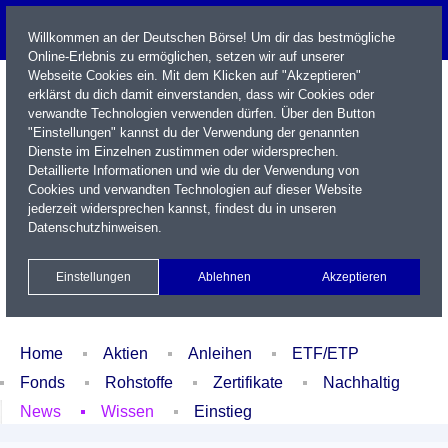
Willkommen an der Deutschen Börse! Um dir das bestmögliche
Online-Erlebnis zu ermöglichen, setzen wir auf unserer
Webseite Cookies ein. Mit dem Klicken auf "Akzeptieren"
erklärst du dich damit einverstanden, dass wir Cookies oder
verwandte Technologien verwenden dürfen. Über den Button
"Einstellungen" kannst du der Verwendung der genannten
Dienste im Einzelnen zustimmen oder widersprechen.
Detaillierte Informationen und wie du der Verwendung von
Cookies und verwandten Technologien auf dieser Website
Name / WKN / ISIN / Kürzel
jederzeit widersprechen kannst, findest du in unseren
Datenschutzhinweisen
.
Newsletter
Kontakt
English
Einstellungen
Ablehnen
Akzeptieren
Xetra Realtime
Watchlist
Portfolio
Login
Home
Aktien
Anleihen
ETF/ETP
Fonds
Rohstoffe
Zertifikate
Nachhaltig
News
Wissen
Einstieg