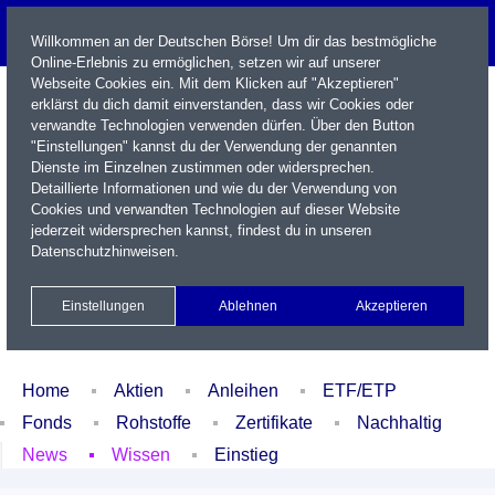
Willkommen an der Deutschen Börse! Um dir das bestmögliche
Online-Erlebnis zu ermöglichen, setzen wir auf unserer
Webseite Cookies ein. Mit dem Klicken auf "Akzeptieren"
erklärst du dich damit einverstanden, dass wir Cookies oder
verwandte Technologien verwenden dürfen. Über den Button
"Einstellungen" kannst du der Verwendung der genannten
Dienste im Einzelnen zustimmen oder widersprechen.
Detaillierte Informationen und wie du der Verwendung von
Cookies und verwandten Technologien auf dieser Website
Name / WKN / ISIN / Kürzel
jederzeit widersprechen kannst, findest du in unseren
Datenschutzhinweisen
.
Newsletter
Kontakt
English
Einstellungen
Ablehnen
Akzeptieren
Xetra Realtime
Watchlist
Portfolio
Login
Home
Aktien
Anleihen
ETF/ETP
Fonds
Rohstoffe
Zertifikate
Nachhaltig
News
Wissen
Einstieg